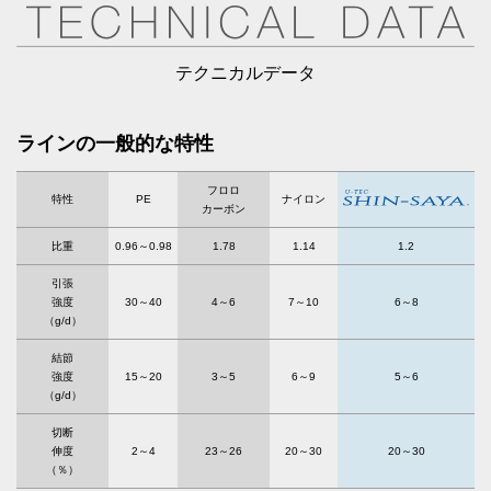
テクニカルデータ
ラインの一般的な特性
フロロ
特性
PE
ナイロン
カーボン
比重
0.96～0.98
1.78
1.14
1.2
引張
強度
30～40
4～6
7～10
6～8
（g/d）
結節
強度
15～20
3～5
6～9
5～6
（g/d）
切断
伸度
2～4
23～26
20～30
20～30
（％）