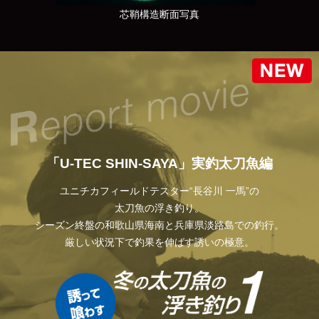
芯鞘構造断面写真
「U-TEC SHIN-SAYA」実釣太刀魚編
ユニチカフィールドテスター“長谷川 一馬”の
太刀魚の浮き釣り。
シーズン終盤の和歌山県海南と兵庫県淡路島での釣行。
厳しい状況下で釣果を伸ばす誘いの極意。