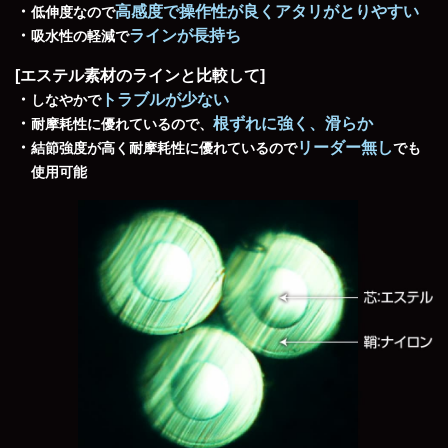
高感度で操作性が良くアタリがとりやすい
低伸度なので
ラインが長持ち
吸水性の軽減で
[エステル素材のラインと比較して]
トラブルが少ない
しなやかで
根ずれに強く、滑らか
耐摩耗性に優れているので、
リーダー無し
結節強度が高く耐摩耗性に優れているので
でも
使用可能