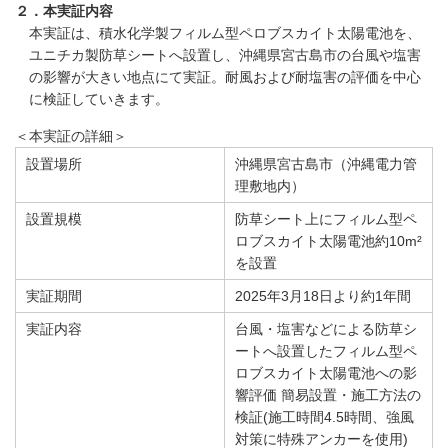
２．本実証内容
本実証は、積水化学製フィルム型ペロブスカイト太陽電池を、
ユニチカ製防草シートへ設置し、沖縄県宮古島市の台風や塩害
の影響が大きい地点にて実証。耐風および耐塩害の評価を中心
に検証していきます。
＜本実証の詳細＞
設置場所
沖縄県宮古島市（沖縄電力管
理敷地内）
設置規模
防草シート上にフィルム型ペ
ロブスカイト太陽電池約10m²
を設置
実証期間
2025年3月18日より約1年間
実証内容
台風・塩害などによる防草シ
ートへ設置したフィルム型ペ
ロブスカイト太陽電池への影
響評価 簡易設置・施工方法の
検証(施工時間4.5時間、強風
対策に特殊アンカーを使用)