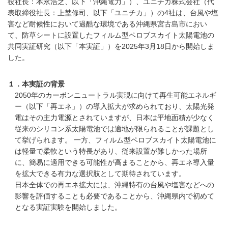
役社長：本永浩之、以下「沖縄電力」）、ユニチカ株式会社（代
表取締役社長：上埜修司、以下「ユニチカ」）の4社は、台風や塩
害など耐候性において過酷な環境である沖縄県宮古島市におい
て、防草シートに設置したフィルム型ペロブスカイト太陽電池の
共同実証研究（以下「本実証」）を2025年3月18日から開始しま
した。
１．本実証の背景
2050年のカーボンニュートラル実現に向けて再生可能エネルギ
ー（以下「再エネ」）の導入拡大が求められており、太陽光発
電はその主力電源とされていますが、日本は平地面積が少なく
従来のシリコン系太陽電池では適地が限られることが課題とし
て挙げられます。 一方、フィルム型ペロブスカイト太陽電池に
は軽量で柔軟という特長があり、従来設置が難しかった場所
に、簡易に適用できる可能性が高まることから、再エネ導入量
を拡大できる有力な選択肢として期待されています。
日本全体での再エネ拡大には、沖縄特有の台風や塩害などへの
影響を評価することも必要であることから、沖縄県内で初めて
となる実証実験を開始しました。