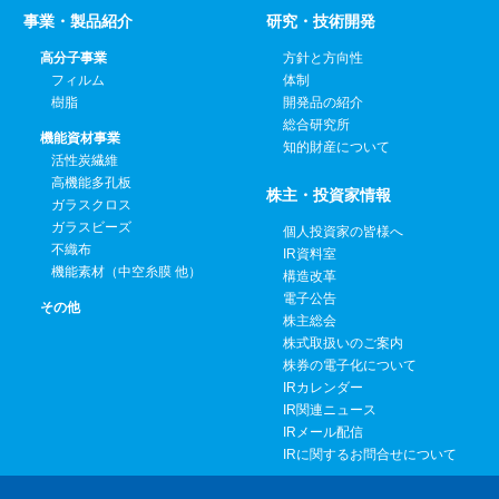
事業・製品紹介
研究・技術開発
高分子事業
方針と方向性
フィルム
体制
樹脂
開発品の紹介
総合研究所
機能資材事業
知的財産について
活性炭繊維
高機能多孔板
株主・投資家情報
ガラスクロス
ガラスビーズ
個人投資家の皆様へ
不織布
IR資料室
機能素材（中空糸膜 他）
構造改革
電子公告
その他
株主総会
株式取扱いのご案内
株券の電子化について
IRカレンダー
IR関連ニュース
IRメール配信
IRに関するお問合せについて