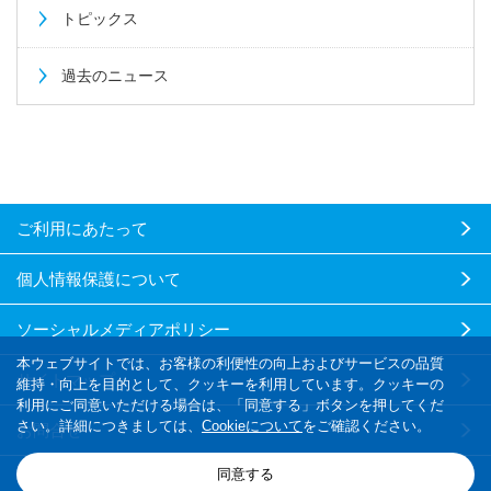
トピックス
過去のニュース
ご利用にあたって
個人情報保護について
ソーシャルメディアポリシー
本ウェブサイトでは、お客様の利便性の向上およびサービスの品質
サイトマップ
維持・向上を目的として、クッキーを利用しています。クッキーの
利用にご同意いただける場合は、「同意する」ボタンを押してくだ
さい。詳細につきましては、
Cookieについて
をご確認ください。
お問合せ
同意する
Copyright
2026 UNITIKA LTD. All rights reserved.