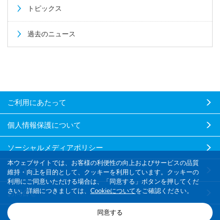
トピックス
過去のニュース
ご利用にあたって
個人情報保護について
ソーシャルメディアポリシー
本ウェブサイトでは、お客様の利便性の向上およびサービスの品質
サイトマップ
維持・向上を目的として、クッキーを利用しています。クッキーの
利用にご同意いただける場合は、「同意する」ボタンを押してくだ
さい。詳細につきましては、
Cookieについて
をご確認ください。
お問合せ
同意する
Copyright
2026 UNITIKA LTD. All rights reserved.