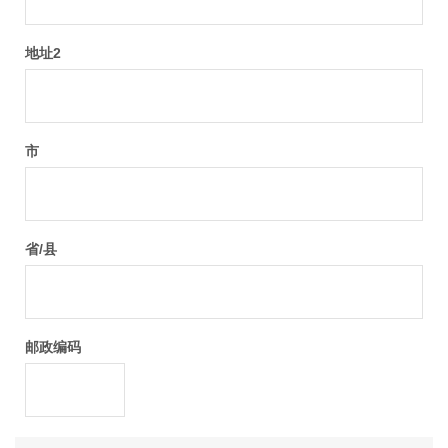
地址2
市
省/县
邮政编码