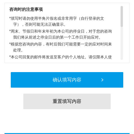
咨询时的注意事项
填写时请勿使用半角片假名或非常用字（自行登录的文
字），否则可能无法正确显示。
周末、节假日和年末年初为本公司的停业日，对于您的咨询
我们将从前述之停业日后的第一个工作日开始应对。
根据您咨询的内容，有时后我们可能需要一定的应对时间来
处理。
本公司回复的邮件将发送至客户的个人地址。请仅限本人使
用。
咨询时，适用本公司的“使用须知”。客户发送邮件至本公司地
址时，视为已同意所列条款。
详情请确认本公司的“使用须知”。
关于个人信息处理
客户所填写的个人信息，将在应对咨询时所需的必要范围内
使用。
本公司为防止所获取的个人信息泄漏、消失或毁坏，及实现
其他个人数据的安全管理，将对外部非法访问等实施安全对
策，同时还会对处理个人信息的本公司员工进行正确的培