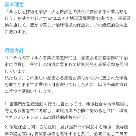
基本理念
『暮らしと技術を学び、人と自然との共生に貢献する企業活動を
行う』を基本方針とする“ユニチカ地球環境憲章”に基づき、事業活
動を通じて、豊かで美しい地球環境の保全と、その継続的な向上
に努力する。
環境方針
ユニチカのフィルム事業の製造部門は、歴史ある京都南部の宇治
市に位置し、宇治川の清流に育まれて研究開発と事業活動を展開
しています。
私たちは、この美しい歴史ある景観と清らかな水に恵まれた環境
を健全なままで次世代へ引き継いで行くために、以下の基本方針
に基づき活動いたします。
1. 当部門が生産活動を行うに当たっては、地域社会や地球環境に
与える影響を常に考慮し、環境汚染の予防に努めると共に、環境
マネジメントシステムの継続的改善を行う。
2. 環境保全に関する法規制、及び当部門が同意する地域・業界団
体の協定或いは要望事項等を遵守すると共に、必要に応じて自主