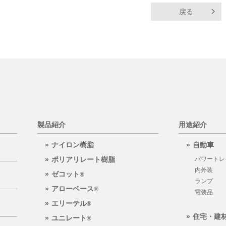
戻る
製品紹介
用途紹介
ナイロン樹脂
自動車
ポリアリレート樹脂
パワートレ
内外装
ゼコット
®
ランプ
アローベース
®
電装品
エリーテル
®
住宅・建
ユニレート
®