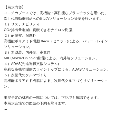
【展示内容】
ユニチカブースでは、高機能・高性能なプラスチックを用いた、
次世代自動車部品への5つのソリューション提案を行います。
１）サステナビリティ
CO
排出量削減に貢献できるナイロン樹脂。
2
２）耐摩擦、耐摩耗
高機能ポリアミド樹脂 XecoT(ゼコット)による、パワートレイン
ソリューション。
３）無塗装、内外装、高意匠
MIC(Molded in color)樹脂による、内外装ソリューション。
４）ADAS(先進運転支援システム)
多彩な高機能樹脂のラインナップによる、ADASソリューション。
５）次世代のクルマづくり
高機能ポリアミド樹脂による、次世代クルマづくりソリューショ
ン。
出展予定の材料の一部については、下記でも確認できます。
本展示会場での面談の予約も承ります。
→