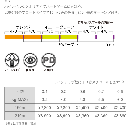
ハイレベルなクオリティでボートゲームにも対応。
比重0.98のフロートタイプで10m×3色の色分けに5m毎のマーキング付き。
ラインナップ数により右スクロールします
号数
0.4
0.5
0.6
0.7
0.8
kg(MAX)
3.2
4.0
4.8
5.5
6.0
150m
¥2,800
¥2,800
¥2,400
¥2,400
¥2,400
210m
¥3,900
¥3,900
¥3,360
¥3,360
¥3,360
（表示は本体価格 税別）