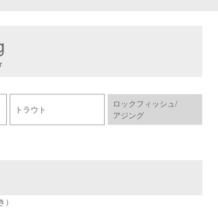
g
r
ロックフィッシュ/
トラウト
アジング
き）