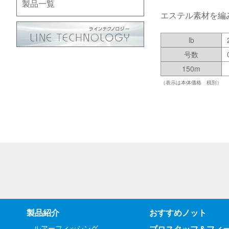
製品一覧
エステル素材を編
lb
号数
150m
（表示は本体価格 税別）
製品紹介
おすすめノット
ルアーフィッシング
プロスタッフ＆フィ