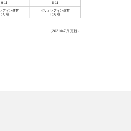
9-11
8-11
レフィン基材
ポリオレフィン基材
に好適
に好適
（2021年7月 更新）