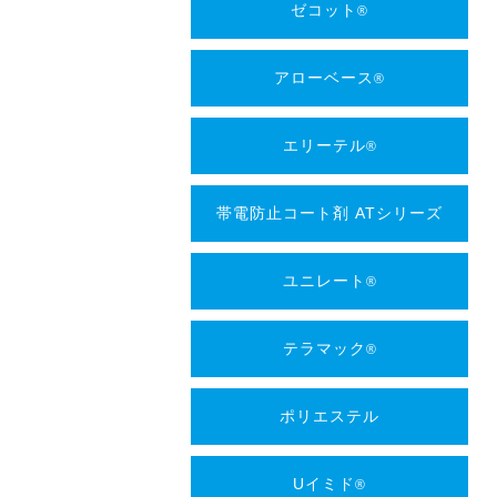
ゼコット
®
アローベース
®
エリーテル
®
帯電防止コート剤 ATシリーズ
ユニレート
®
テラマック
®
ポリエステル
Uイミド
®