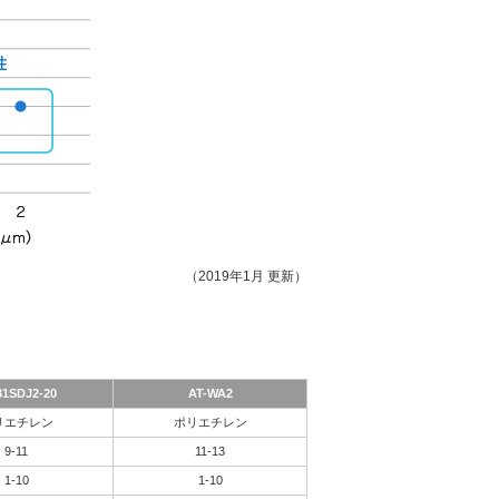
（2019年1月 更新）
81SDJ2-20
AT-WA2
リエチレン
ポリエチレン
9-11
11-13
1-10
1-10