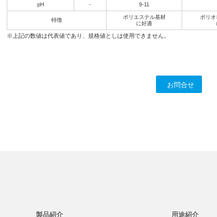
pH
-
9-11
ポリエステル基材
ポリオ
特徴
に好適
※上記の数値は代表値であり、規格値としは使用できません。
お問合せ
製品紹介
用途紹介