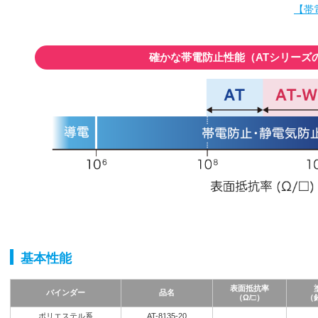
【帯
確かな帯電防止性能
（ATシリーズ
基本性能
表面抵抗率
バインダー
品名
（Ω/□）
（
ポリエステル系
AT-8135-20