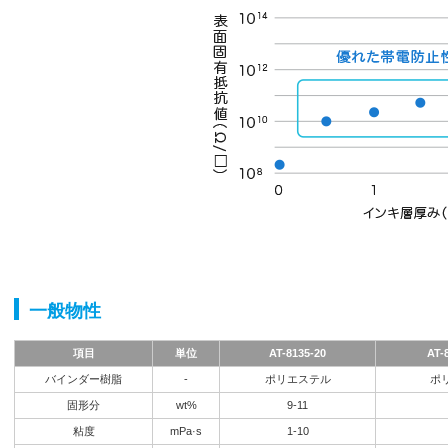
一般物性
項目
単位
AT-8135-20
AT-
バインダー樹脂
-
ポリエステル
ポ
固形分
wt%
9-11
粘度
mPa·s
1-10