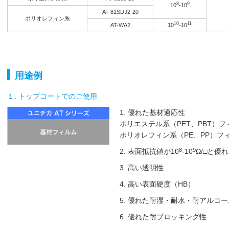
8
9
10
-10
AT-81SDJ2-20
ポリオレフィン系
10
11
AT-WA2
10
-10
用途例
１. トップコートでのご使用
1. 優れた基材適応性
ポリエステル系（PET、PBT）フィルム
ポリオレフィン系（PE、PP）フィルム 
8
9
2. 表面抵抗値が10
-10
Ω/□と優
3. 高い透明性
4. 高い表面硬度（HB）
5. 優れた耐湿・耐水・耐アルコ
6. 優れた耐ブロッキング性