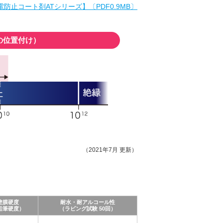
電防止コート剤ATシリーズ】〔PDF0.9MB〕
の位置付け）
（2021年7月 更新）
塗膜硬度
耐水・耐アルコール性
鉛筆硬度）
（ラビング試験 50回）