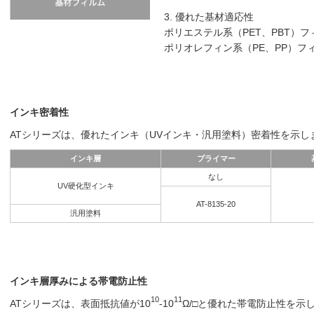
3. 優れた基材適応性
ポリエステル系（PET、PBT）フィルム
ポリオレフィン系（PE、PP）フィルム 
インキ密着性
ATシリーズは、優れたインキ（UVインキ・汎用塗料）密着性を示し
インキ層
プライマー
なし
UV硬化型インキ
AT-8135-20
汎用塗料
インキ層厚みによる帯電防止性
10
11
ATシリーズは、表面抵抗値が10
-10
Ω/□と優れた帯電防止性を示し