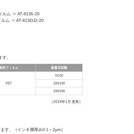
 ⇒ AT-8135-20
⇒ AT-81SDJ2-20
ます。
基材フィルム
碁盤目試験
0/100
PET
100/100
100/100
（2019年1月 更新）
ます。（インキ層厚み0.1～2μm）