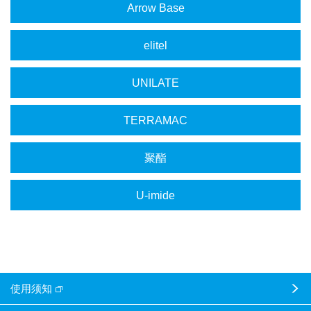
Arrow Base
elitel
UNILATE
TERRAMAC
聚酯
U-imide
使用须知