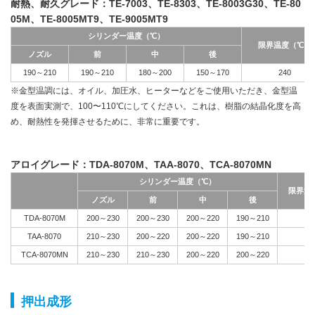
耐熱、耐久グレード：TE-7003、TE-8303、TE-8003G30、TE-80
05M、TE-8005MT9、TE-9005MT9
シリンダー温度（℃）
限界温度（℃）
ノズル
前
中
後
190～210
190～210
180～200
150～170
240
※金型温調には、オイル、加圧水、ヒーターなどをご使用いただき、金型温
度を表面実測で、100〜110℃にしてください。これは、樹脂の結晶化度を高
め、耐熱性を発揮させるために、非常に重要です。
アロイグレード：TDA-8070M、TAA-8070、TCA-8070MN
シリンダー温度（℃）
限界温
ノズル
前
中
後
TDA-8070M
200～230
200～230
200～220
190～210
2
TAA-8070
210～230
200～220
200～220
190～210
2
TCA-8070MN
210～230
210～230
200～220
200～220
2
押出成形