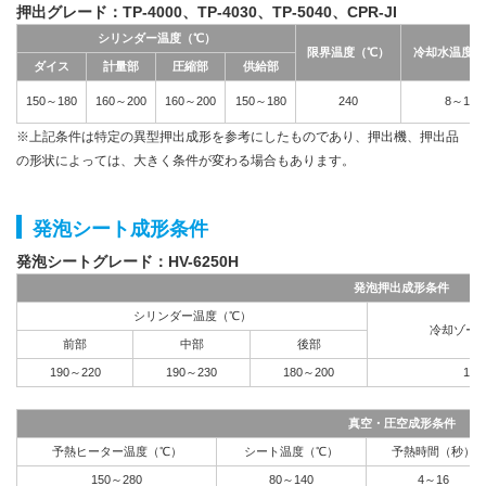
押出グレード：TP-4000、TP-4030、TP-5040、CPR-JI
シリンダー温度（℃）
限界温度（℃）
冷却水温度（
ダイス
計量部
圧縮部
供給部
150～180
160～200
160～200
150～180
240
8～15
※上記条件は特定の異型押出成形を参考にしたものであり、押出機、押出品
の形状によっては、大きく条件が変わる場合もあります。
発泡シート成形条件
発泡シートグレード：HV-6250H
発泡押出成形条件
シリンダー温度（℃）
冷却ゾー
前部
中部
後部
190～220
190～230
180～200
170
真空・圧空成形条件
予熱ヒーター温度（℃）
シート温度（℃）
予熱時間（秒）
150～280
80～140
4～16