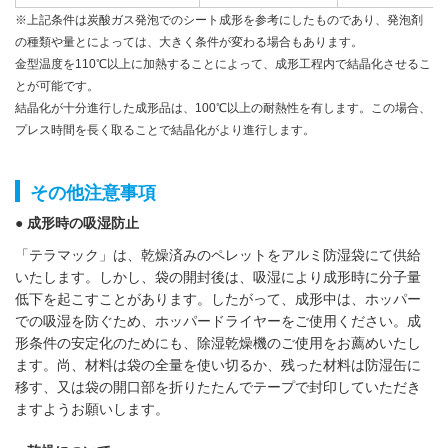
※上記条件は炭酸ガス発泡でのシート成形を参考にしたものであり、発泡剤
の種類や量とによっては、大きく条件が変わる場合もあります。
金型温度を110℃以上に加熱することによって、成形工程内で結晶化させるこ
とが可能です。
結晶化が十分進行した成形品は、100℃以上の耐熱性を有します。この場合、
プレス時間を長く取ることで結晶化がより進行します。
その他注意事項
● 成形時の吸湿防止
「テラマック」は、乾燥済みのペレットをアルミ防湿袋にて供給
いたします。しかし、袋の開封後は、吸湿により成形時に分子量
低下を起こすことがあります。したがって、成形中は、ホッパー
での吸湿を防ぐため、ホッパードライヤーをご使用ください。成
形条件の安定化のためにも、除湿乾燥機のご使用をお薦めいたし
ます。尚、材料は袋の全量を使い切るか、残った材料は防湿缶に
移す、又は袋の開口部を折りたたんでテープで封印していただき
ますようお願いします。