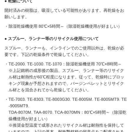
● 乾燥について
開封済みの樹脂は、吸湿している可能性があります。再乾燥をお
願いします。
除湿乾燥機使用 80℃×5時間～（除湿乾燥機使用が好ましい）
● スプルー、ランナー等のリサイクル使用について
スプルー、ランナーも、インラインでのご使用以外は、乾燥が必
要です。下記の乾燥条件で乾燥してください。
TE-2000. TE-1030. TE-1070：除湿乾燥機使用 70℃×8時間～
※上記銘柄の成形後の製品、スプルー、ランナー等のリサイク
ル材は耐熱性が60℃程度になります。従って、乾燥時にブロッ
キング現象が予想されますので、バージンペレットとリサイク
ル材とを混合されてから乾燥してください。
TE-7003. TE-8303. TE-8003G30. TE-8005M. TE-8005MT9. TE
-9005MT9.
TDA-8070M. TAA-8070. TCA-8070MN：80℃×5時間～（除湿乾
燥機使用が好ましい）
※推奨金型温度で成形されたリサイクル材は耐熱性を保持して
いますので、上記の基本、耐衝撃銘柄の留意点をご配慮される