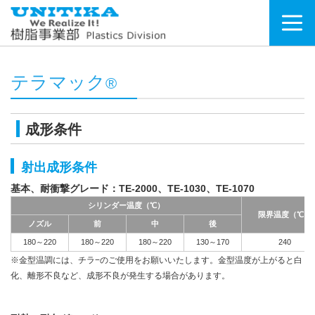
テラマック
®
成形条件
射出成形条件
基本、耐衝撃グレード：TE-2000、TE-1030、TE-1070
シリンダー温度（℃）
限界温度（℃）
ノズル
前
中
後
180～220
180～220
180～220
130～170
240
※金型温調には、チラ−のご使用をお願いいたします。金型温度が上がると白
化、離形不良など、成形不良が発生する場合があります。