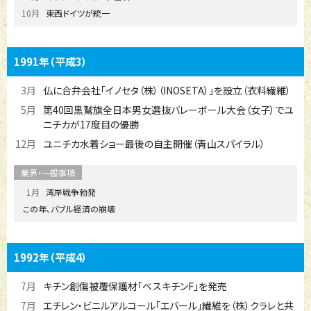
10月
東西ドイツが統一
1991年
（平成3）
3月
仏に合弁会社「イノセタ（株）（INOSETA）」を設立（衣料繊維）
5月
第40回黒鷲旗全日本男女選抜バレーボール大会（女子）でユ
ニチカが17度目の優勝
12月
ユニチカ水着ショー最後の自主開催（青山スパイラル）
1月
湾岸戦争勃発
この年、バブル経済の崩壊
1992年
（平成4）
7月
キチン創傷被覆保護材「ベスキチンF」を発売
7月
エチレン・ビニルアルコール「エバール」繊維を（株）クラレと共