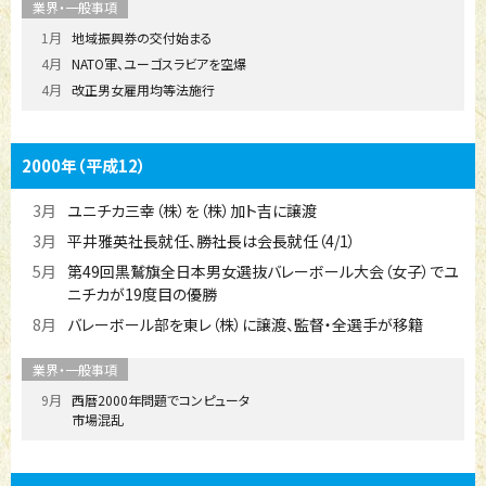
1月
地域振興券の交付始まる
4月
NATO軍、ユーゴスラビアを空爆
4月
改正男女雇用均等法施行
2000年
（平成12）
3月
ユニチカ三幸（株）を（株）加ト吉に譲渡
3月
平井雅英社長就任、勝社長は会長就任（4/1）
5月
第49回黒鷲旗全日本男女選抜バレーボール大会（女子）でユ
ニチカが19度目の優勝
8月
バレーボール部を東レ（株）に譲渡、監督・全選手が移籍
9月
西暦2000年問題でコンピュータ
市場混乱