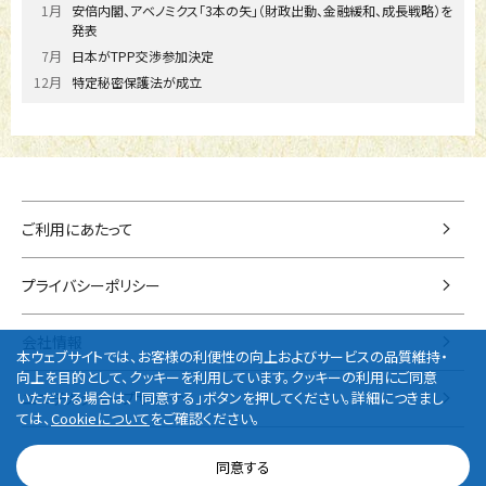
1月
安倍内閣、アベノミクス「3本の矢」（財政出動、金融緩和、成長戦略）を
発表
7月
日本がTPP交渉参加決定
12月
特定秘密保護法が成立
ご利用にあたって
プライバシーポリシー
会社情報
本ウェブサイトでは、お客様の利便性の向上およびサービスの品質維持・
向上を目的として、クッキーを利用しています。クッキーの利用にご同意
ユニチカグループサイトへ
いただける場合は、「同意する」ボタンを押してください。詳細につきまし
ては、
Cookieについて
をご確認ください。
Copyright © 2026 UNITIKA LTD. All rights reserved.
同意する