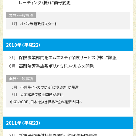
レーディング（株）に商号変更
1月
オバマ米新政権スタート
2010年
（平成22）
3月
保険事業部門をエムエスティ保険サービス（株）に譲渡
6月
高耐熱芳香族系ポリアミドフィルムを開発
6月
小惑星イトカワから「はやぶさ」が帰還
9月
尖閣諸島で領土問題が激化
中国のGDP、日本を抜き世界2位の経済大国へ
2011年
（平成23）
3月
新株予約権付社債を発行、約50億円を調達