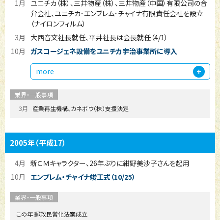
1月
ユニチカ（株）、三井物産（株）、三井物産（中国）有限公司の合
弁会社、ユニチカ･エンブレム･チャイナ有限責任会社を設立
（ナイロンフィルム）
3月
大西音文社長就任、平井社長は会長就任（4/1）
10月
ガスコージェネ設備をユニチカ宇治事業所に導入
more
3月
産業再生機構、カネボウ（株）支援決定
2005年
（平成17）
4月
新ＣＭキャラクター、26年ぶりに紺野美沙子さんを起用
10月
エンブレム・チャイナ竣工式（10/25）
この年 郵政民営化法案成立