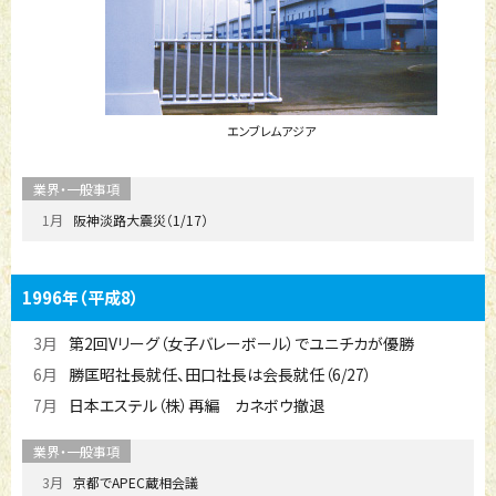
エンブレムアジア
1月
阪神淡路大震災（1/17）
1996年
（平成8）
3月
第2回Vリーグ（女子バレーボール）でユニチカが優勝
6月
勝匡昭社長就任、田口社長は会長就任（6/27）
7月
日本エステル（株）再編 カネボウ撤退
3月
京都でAPEC蔵相会議