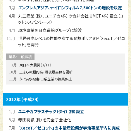
3月
エンブレムアジア、ナイロンフィルム7,500トンの増設を決定
4月
丸三産業（株）、ユニチカ（株）の合弁会社 UMCT（株）設立（コ
ットンスパンレース）
4月
環境事業を日立造船グループに譲渡
11月
世界最高レベルの性能を有する耐熱ポリアミド「XecoT／ゼコ
ット」を開発
3月
東日本大震災（3/11）
10月
止まらぬ超円高、戦後最高値を更新
11月
タイ洪水被害 日系企業の操業停止
2012年
（平成24）
1月
ユニチカプラスチック（タイ）（株）設立
5月
寺田紡績（株）を完全子会社化
7月
「XecoT／ゼコット」の中量産設備が宇治事業所内に完成