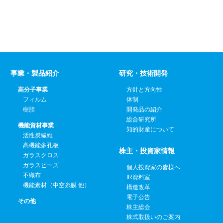
事業・製品紹介
研究・技術開発
高分子事業
方針と方向性
フィルム
体制
樹脂
開発品の紹介
総合研究所
機能資材事業
知的財産について
活性炭繊維
高機能多孔板
株主・投資家情報
ガラスクロス
ガラスビーズ
個人投資家の皆様へ
不織布
IR資料室
機能素材（中空糸膜 他）
構造改革
電子公告
その他
株主総会
株式取扱いのご案内