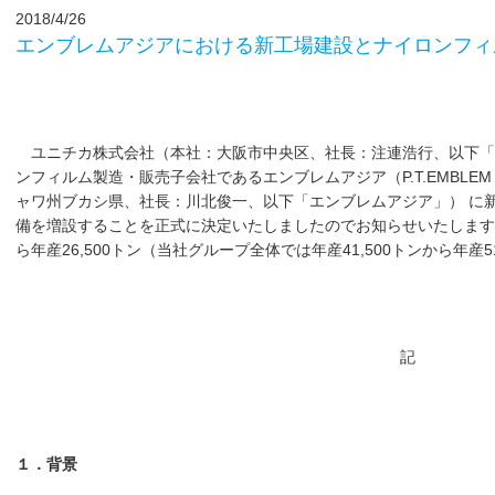
2018/4/26
エンブレムアジアにおける新工場建設とナイロンフィ
ユニチカ株式会社（本社：大阪市中央区、社長：注連浩行、以下「
ンフィルム製造・販売子会社であるエンブレムアジア（P.T.EMBLEM
ャワ州ブカシ県、社長：川北俊一、以下「エンブレムアジア」） に
備を増設することを正式に決定いたしましたのでお知らせいたします。増
ら年産26,500トン（当社グループ全体では年産41,500トンから年産5
記
１．背景