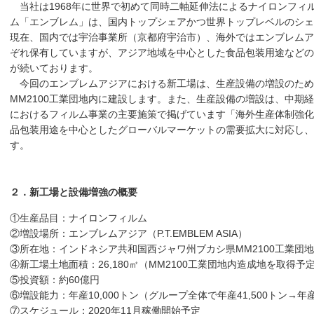
当社は1968年に世界で初めて同時二軸延伸法によるナイロンフィ
ム「エンブレム」は、国内トップシェアかつ世界トップレベルのシェ
現在、国内では宇治事業所（京都府宇治市）、海外ではエンブレムア
ぞれ保有していますが、アジア地域を中心とした食品包装用途などの
が続いております。
今回のエンブレムアジアにおける新工場は、生産設備の増設のため
MM2100工業団地内に建設します。また、生産設備の増設は、中期経営計画「"G"
におけるフィルム事業の主要施策で掲げています「海外生産体制強化
品包装用途を中心としたグローバルマーケットの需要拡大に対応し、
す。
２．新工場と設備増強の概要
①生産品目：ナイロンフィルム
②増設場所：エンブレムアジア（P.T.EMBLEM ASIA）
③所在地：インドネシア共和国西ジャワ州ブカシ県MM2100工業団
④新工場土地面積：26,180㎡（MM2100工業団地内造成地を取得予
⑤投資額：約60億円
⑥増設能力：年産10,000トン（グループ全体で年産41,500トン→年産5
⑦スケジュール：2020年11月稼働開始予定