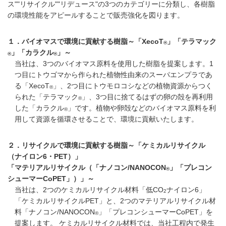
ス""リサイクル""リデュース"の3つのカテゴリーに分類し、各樹脂
の環境性能をアピールすることで販売強化を図ります。
１．バイオマスで環境に貢献する樹脂～「XecoT
」「テラマック
®
」「カラクル
」～
®
®
当社は、3つのバイオマス原料を使用した樹脂を提案します。1
つ目にトウゴマから作られた植物性由来のスーパエンプラであ
る「XecoT
」、2つ目にトウモロコシなどの植物資源からつく
®
られた「テラマック
」、3つ目に捨てるはずの卵の殻を再利用
®
した「カラクル
」です。植物や卵殻などのバイオマス原料を利
®
用して資源を循環させることで、環境に貢献いたします。
２．リサイクルで環境に貢献する樹脂～「ケミカルリサイクル
（ナイロン6・PET）」
「マテリアルリサイクル（「ナノコン/NANOCON
」「プレコン
®
シューマーCoPET」）」～
当社は、2つのケミカルリサイクル材料「低CO
ナイロン6」
2
「ケミカルリサイクルPET」と、2つのマテリアルリサイクル材
料「ナノコン/NANOCON
」「プレコンシューマーCoPET」を
®
提案します。 ケミカルリサイクル材料では、当社工程内で発生