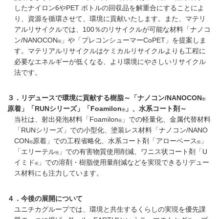
したナイロン6やPET ボトルの回収品を解重合にすることによ
り、資源を循環させて、環境に貢献いたします。また、マテリ
アルリサイクルでは、100％のリサイクルが可能な材料「ナノコ
ン/NANOCON
」や「プレコンシューマーCoPET」を提案しま
®
す。マテリアルリサイクルはケミカルリサイクルよりも工程に
必要なエネルギーが低くなる、より環境にやさしいリサイクル
法です。
３．リデュースで環境に貢献する樹脂～「ナノコン/NANOCON
®
原着」「RUNシリーズ」「Foamilon
」、水系コート剤～
®
当社は、射出発泡材料「Foamilon
」での軽量化、金属代替材料
®
「RUNシリーズ」での小型化、塗装レス材料「ナノコン/NANO
CON
原着」での工程省略化、水系コート剤「アローベース
」
®
®
「エリーテル
」での有害物質使用削減、ワニス状コート剤「U
®
イミド
」での溶剤・樹脂使用量削減などを実現できるリデュー
®
ス材料にも注力しています。
４．今後の展開について
ユニチカグループでは、環境と共生するくらしの実現を優先課