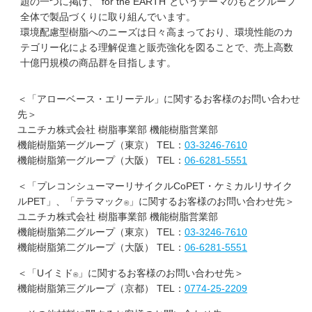
題の一つに掲げ、"for the EARTH"というテーマのもとグループ
全体で製品づくりに取り組んでいます。
環境配慮型樹脂へのニーズは日々高まっており、環境性能のカ
テゴリー化による理解促進と販売強化を図ることで、売上高数
十億円規模の商品群を目指します。
＜「アローベース・エリーテル」に関するお客様のお問い合わせ
先＞
ユニチカ株式会社 樹脂事業部 機能樹脂営業部
機能樹脂第一グループ（東京） TEL：
03-3246-7610
機能樹脂第一グループ（大阪） TEL：
06-6281-5551
＜「プレコンシューマーリサイクルCoPET・ケミカルリサイク
ルPET」、「テラマック
」に関するお客様のお問い合わせ先＞
®
ユニチカ株式会社 樹脂事業部 機能樹脂営業部
機能樹脂第二グループ（東京） TEL：
03-3246-7610
機能樹脂第二グループ（大阪） TEL：
06-6281-5551
＜「Uイミド
」に関するお客様のお問い合わせ先＞
®
機能樹脂第三グループ（京都） TEL：
0774-25-2209