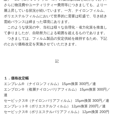
さらに物流費やユーティリティー費用等につきましても、より一
層上昇している状況が続いています。一方、ナイロンフィルム、
ポリエステルフィルムにおいて世界的に需要は旺盛で、引き続き
需給バランスは締まった環境にあります。
このような状況の中、当社は様々な合理化・省力化策を推進し
て参りましたが、自助努力による範囲を超えるものであります。
つきましては、フィルム製品の安定供給を維持するため、下記
のとおり価格改定を実施させていただきます。
記
１．価格改定幅
エンブレム® （ナイロンフィルム） 15μm換算 300円／連
エンブロン® （複層ナイロンバリアフィルム） 15μm換算 300円／
連
セービックス®（ナイロンバリアフィルム） 15μm換算 300円／連
エンブレット®（ポリエステルフィルム） 12μm換算 200円／連
セービックス®（ポリエステルバリアフィルム） 12μm換算 200円