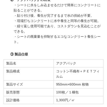
・シートに水をしみ込ませるだけで簡単にコンクリートに
貼ることができる。
・貼り付け後、養生が完了するまで水の供給が不要。
・現場打ちコンクリートに水中養生と同等の養生が可能。
・繰り返し使用可能であり、コストダウンを見込むことが
できる。
・シートの廃棄量を抑制するエコなコンクリート養生シー
ト。
③ 製品仕様
製品名
アクアパック
製品構成
コットン不織布＋ＰＥＴフィ
ルム
製品サイズ
950mm×600mm 枚物
販売形態
100枚／１梱包
設計価格
1,300円／㎡