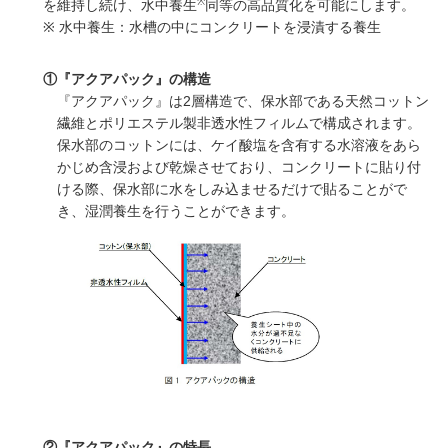
※
を維持し続け、水中養生
同等の高品質化を可能にします。
※ 水中養生：水槽の中にコンクリートを浸漬する養生
①『アクアパック』の構造
『アクアパック』は2層構造で、保水部である天然コットン
繊維とポリエステル製非透水性フィルムで構成されます。
保水部のコットンには、ケイ酸塩を含有する水溶液をあら
かじめ含浸および乾燥させており、コンクリートに貼り付
ける際、保水部に水をしみ込ませるだけで貼ることがで
き、湿潤養生を行うことができます。
②『アクアパック』の特長