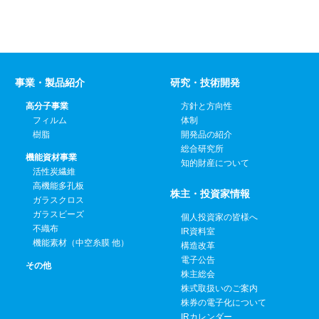
事業・製品紹介
研究・技術開発
高分子事業
方針と方向性
フィルム
体制
樹脂
開発品の紹介
総合研究所
機能資材事業
知的財産について
活性炭繊維
高機能多孔板
株主・投資家情報
ガラスクロス
ガラスビーズ
個人投資家の皆様へ
不織布
IR資料室
機能素材（中空糸膜 他）
構造改革
電子公告
その他
株主総会
株式取扱いのご案内
株券の電子化について
IRカレンダー