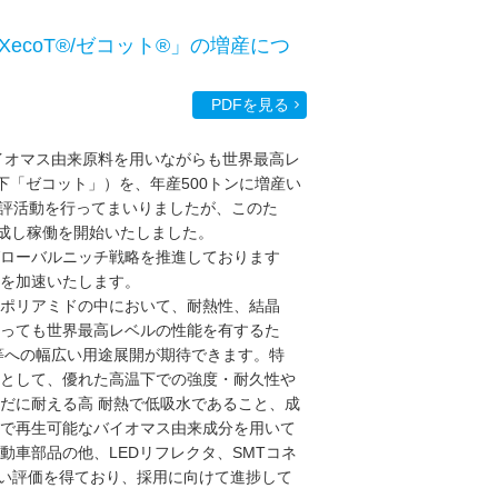
coT®/ゼコット®」の増産につ
PDFを見る
イオマス由来原料を用いながらも世界最高レ
以下「ゼコット」）を、年産500トンに増産い
・求評活動を行ってまいりましたが、このた
完成し稼働を開始いたしました。
ローバルニッチ戦略を推進しております
を加速いたします。
ポリアミドの中において、耐熱性、結晶
っても世界最高レベルの性能を有するた
等への幅広い用途展開が期待できます。特
として、優れた高温下での強度・耐久性や
だに耐える高 耐熱で低吸水であること、成
食で再生可能なバイオマス由来成分を用いて
車部品の他、LEDリフレクタ、SMTコネ
高い評価を得ており、採用に向けて進捗して