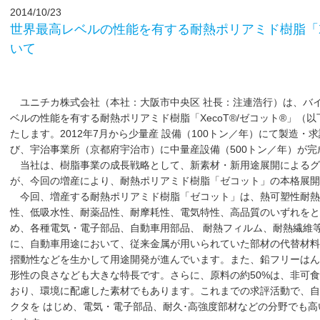
2014/10/23
世界最高レベルの性能を有する耐熱ポリアミド樹脂「Xe
いて
ユニチカ株式会社（本社：大阪市中央区 社長：注連浩行）は、バ
ベルの性能を有する耐熱ポリアミド樹脂「XecoT®/ゼコット®」（
たします。2012年7月から少量産 設備（100トン／年）にて製造
び、宇治事業所（京都府宇治市）に中量産設備（500トン／年）が
当社は、樹脂事業の成長戦略として、新素材・新用途展開によるグ
が、今回の増産により、耐熱ポリアミド樹脂「ゼコット」の本格展開
今回、増産する耐熱ポリアミド樹脂「ゼコット」は、熱可塑性耐熱
性、低吸水性、耐薬品性、耐摩耗性、電気特性、高品質のいずれをと
め、各種電気・電子部品、自動車用部品、 耐熱フィルム、耐熱繊維
に、自動車用途において、従来金属が用いられていた部材の代替材料
摺動性などを生かして用途開発が進んでいます。また、鉛フリーはん
形性の良さなども大きな特長です。さらに、原料の約50%は、非可
おり、環境に配慮した素材でもあります。これまでの求評活動で、自動
クタを はじめ、電気・電子部品、耐久･高強度部材などの分野でも