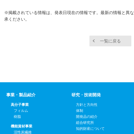
※掲載されている情報は、発表日現在の情報です。最新の情報と異な
承ください。
一覧に戻る
事業・製品紹介
研究・技術開発
高分子事業
方針と方向性
フィルム
体制
樹脂
開発品の紹介
総合研究所
機能資材事業
知的財産について
活性炭繊維