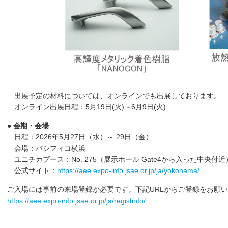
出展予定の材料については、オンラインでも出展しております。
オンライン出展日程：5月19日(火)～6月9日(火)
● 会期・会場
日程：2026年5月27日（水）～ 29日（金）
会場：パシフィコ横浜
ユニチカブース：No. 275（展示ホール Gate4から入った中央付近
公式サイト：
https://aee.expo-info.jsae.or.jp/ja/yokohama/
ご入場には事前の来場登録が必要です。下記URLからご登録をお願
https://aee.expo-info.jsae.or.jp/ja/registinfo/