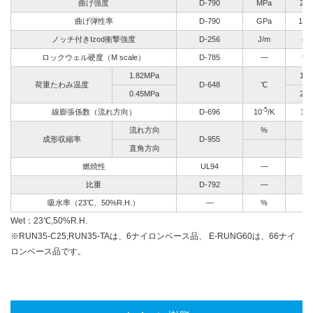
曲げ強度
D-790
MPa
247
曲げ弾性率
D-790
GPa
16.3
ノッチ付きIzod衝撃強度
D-256
J/m
47
ロックウェル硬度
（M scale）
D-785
—
94
1.82MPa
195
荷重たわみ温度
D-648
℃
0.45MPa
213
-5
線膨張係数（流れ方向）
D-696
10
/K
1.5
流れ方向
%
成形収縮率
D-955
直角方向
燃焼性
UL94
—
比重
D-792
—
吸水率（23℃、50%R.H.）
—
%
Wet：23℃,50%R.H.
※RUN35-C25,RUN35-TAは、6ナイロンベース品、 E-RUNG60は、66ナイ
ロンベース品です。