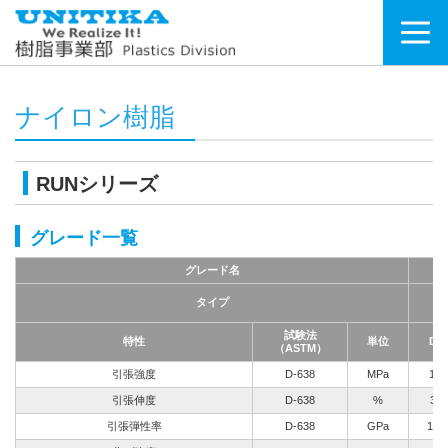
ナイロン樹脂
RUNシリーズ
グレード一覧
グレード名
R
耐
タイプ
屋
試験法
特性
単位
Dry
（ASTM）
引張強度
D-638
MPa
171
引張伸度
D-638
%
3.5
引張弾性率
D-638
GPa
18.4