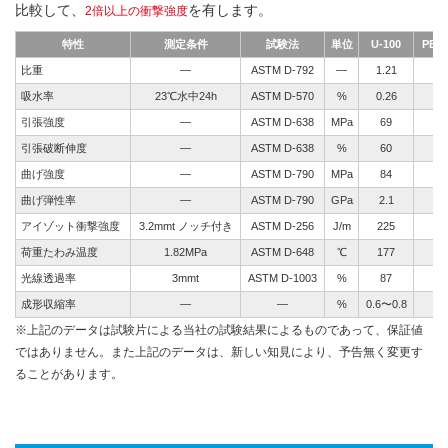
比較して、
を有します。
2倍以上の衝撃強度
特性
測定条件
試験法
単位
U-100
PE
比重
—
ASTM D-792
—
1.21
吸水率
23℃水中24h
ASTM D-570
%
0.26
引張強度
—
ASTM D-638
MPa
69
引張破断伸度
—
ASTM D-638
%
60
4
曲げ強度
—
ASTM D-790
MPa
84
曲げ弾性率
—
ASTM D-790
GPa
2.1
アイゾット衝撃強度
3.2mmt ノッチ付き
ASTM D-256
J/m
225
荷重たわみ温度
1.82MPa
ASTM D-648
℃
177
光線透過率
3mmt
ASTM D-1003
%
87
成形収縮率
—
—
%
0.6〜0.8
※上記のデータは試験片による当社の試験結果によるものであって、保証値
ではありません。また上記のデータは、新しい知見により、予告無く変更す
ることがあります。