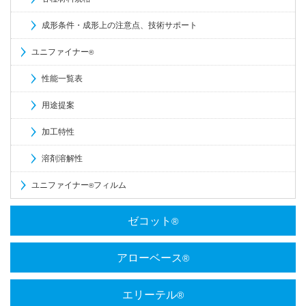
成形条件・成形上の注意点、技術サポート
ユニファイナー
®
性能一覧表
用途提案
加工特性
溶剤溶解性
ユニファイナー
フィルム
®
ゼコット
®
アローベース
®
エリーテル
®