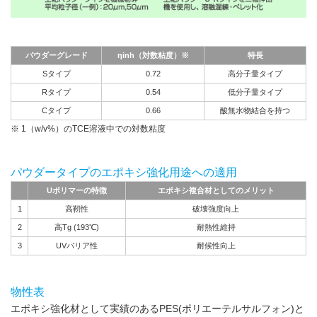
パウダーグレード
ηinh（対数粘度）※
特長
Sタイプ
0.72
高分子量タイプ
Rタイプ
0.54
低分子量タイプ
Cタイプ
0.66
酸無水物結合を持つ
※ 1（w/v%）のTCE溶液中での対数粘度
パウダータイプのエポキシ強化用途への適用
Uポリマーの特徴
エポキシ複合材としてのメリット
1
高靭性
破壊強度向上
2
高Tg (193℃)
耐熱性維持
3
UVバリア性
耐候性向上
物性表
エポキシ強化材として実績のあるPES(ポリエーテルサルフォン)と