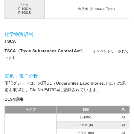
P-1001
P-1001A
未塗布（Uncoated Type）
P-3001S
化学物質規制
TSCA
TSCA（Toxic Substances Control Act）
…インベントリーされて
います
電気・電子分野
下記グレードは、米国UL（Underwrites Laboratories, Inc.）の認
定を取得し、File No.E47924に登録されています。
UL94規格
タイプ
銘柄
色
U-100-1
All
P-1001(b)
All
P-3001(hh)
All