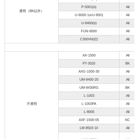
P-5001(b)
All
透明（BK以外）
U-8000-1orU-8001
All
U-8400(b)
All
FUN-8000
All
C300VN(f2)
All
AX-1500
All
PT-3020
BK
AXG-1500-30
All
UM-8400-20
All
UM-8430RG
BK
L-1003
All
不透明
L-1003PA
All
L-8005
All
AXF-1500-05
NC
LM-8503-10
All