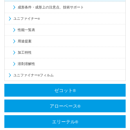
成形条件・成形上の注意点、技術サポート
ユニファイナー
®
性能一覧表
用途提案
加工特性
溶剤溶解性
ユニファイナー
フィルム
®
ゼコット
®
アローベース
®
エリーテル
®