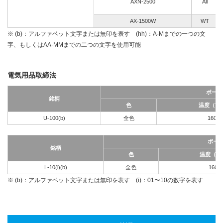
AXN-2500
All
AX-1500W
WT
※ (b)：アルファベット文字または無印を表す (hh)：A-Mまでの一つの文
字、もしくはAA-MMまでの二つの文字を使用可能
電気用品取締法
ボール
銘柄
色
温度（℃
U-100(b)
全色
160
ボー
銘柄
色
温度（℃
L-10(i)(b)
全色
160
※ (b)：アルファベット文字または無印を表す (i)：01〜10の数字を表す