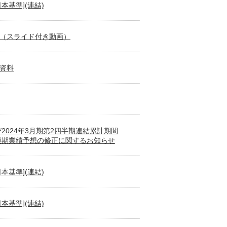
本基準](連結)
明会（スライド付き動画）
会資料
024年3月期第2四半期連結累計期間
通期業績予想の修正に関するお知らせ
本基準](連結)
本基準](連結)