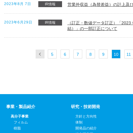
2023年8月 7日
IR情報
営業外収益（為替差益）の計上及
2023年6月29日
IR情報
（訂正・数値データ訂正）「2023
結）」の一部訂正について
5
6
7
8
9
10
11
事業・製品紹介
研究・技術開発
高分子事業
方針と方向性
フィルム
体制
樹脂
開発品の紹介