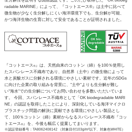
生分解性を証明する国際認証です。このたび取得した「OK biodeg
radable MARINE」によって、『コットエース®』は土中に比べて
微生物が少なく生分解しにくい海洋環境下でも、生分解が可能、
かつ海洋生物の生育に対して安全であることが証明されました。
『コットエース
』は、天然由来のコットン（綿）を100％使用し
®
たスパンレース不織布であり、自然界（土中）の微生物によって
水と炭酸ガスに分解される環境にやさしい素材です。近年のSDGs
に向けた企業の取り組みを背景に、"土中"よりも生分解が難し
い"海水"での生分解についてお問い合わせを多数いただいていま
す。 今回、スパンレース不織布として「OK biodegradable MARI
NE」の認証を取得したことにより、深刻化している海洋マイクロ
プラスチック問題の解決に貢献できる環境にやさしい製品とし
て、100％コットン（綿）素材からなるスパンレース不織布『コッ
トエース
』を、今後も幅広く提案してまいります。
®
※認証登録番号：TA8062408142 （対象目付103g/m²以下、対象色WHITE）