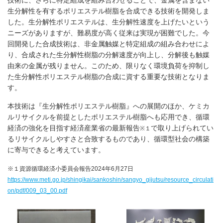
技術に、さらに特定組成を組み合わせることで、金属を含まない
生分解性を有するポリエステル樹脂を合成できる技術を開発しま
した。生分解性ポリエステルは、生分解性速度を上げたいという
ニーズがありますが、難易度が高く従来は実現が困難でした。今
回開発した合成技術は、非金属触媒と特定組成の組み合わせによ
り、合成された生分解性樹脂の分解速度が向上し、分解後も触媒
由来の金属が残りません。このため、限りなく環境負荷を抑制し
た生分解性ポリエステル樹脂の合成に資する重要な技術となりま
す。
本技術は『生分解性ポリエステル樹脂』への展開のほか、ケミカ
ルリサイクルを前提としたポリエステル樹脂へも応用でき、循環
経済の強化を目指す経済産業省の最新報告
で取り上げられてい
※１
るリサイクルしやすさと合致するものであり、循環型社会の構築
に寄与できると考えています。
※１資源循環経済小委員会報告2024年6月27日
https://www.meti.go.jp/shingikai/sankoshin/sangyo_gijutsu/resource_circulati
on/pdf/009_03_00.pdf