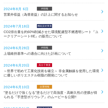
2024年8月 6日
IR情報
営業外収益（為替差益）の計上に関するお知らせ
2024年7月18日
機能資材事業
CO2排出量を約60%削減させた環境配慮型不燃透明シート『ユ
ークリアーシート®E』の販売について
2024年6月28日
IR情報
上場維持基準への適合に向けた計画について
2024年6月20日
高分子事業
～世界で初めて工業化技術を確立～ 非金属触媒を使用した環境
に優しいポリエステル樹脂の開発について
2024年6月10日
企業情報
"塗るだけで強くなる"塗るだけで高強度・高耐久性の塗膜が得
られる『手塗型ポリウレア』のムービーを公開!!