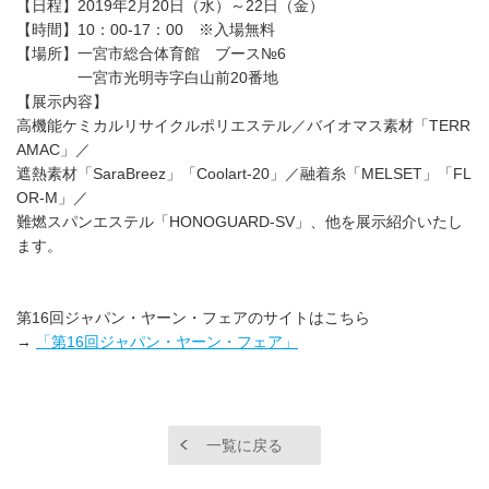
【日程】2019年2月20日（水）～22日（金）
【時間】10：00-17：00 ※入場無料
【場所】一宮市総合体育館 ブース№6
一宮市光明寺字白山前20番地
【展示内容】
高機能ケミカルリサイクルポリエステル／バイオマス素材「TERR
AMAC」／
遮熱素材「SaraBreez」「Coolart-20」／融着糸「MELSET」「FL
OR-M」／
難燃スパンエステル「HONOGUARD-SV」、他を展示紹介いたし
ます。
第16回ジャパン・ヤーン・フェアのサイトはこちら
→
「第16回ジャパン・ヤーン・フェア」
一覧に戻る