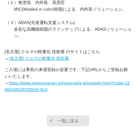
（２）無塗装、内外装、高意匠
MIC(Molded in color)樹脂による、内外装ソリューション。
（３）ADAS(先進運転支援システム)
多彩な高機能樹脂のラインナップによる、ADASソリューショ
ン。
[名古屋] クルマの軽量化 技術展 のサイトはこちら
→
[名古屋] クルマの軽量化 技術展
ご入場には事前の来場登録が必要です。下記URLからご登録お願
いいたします。
→
https://www.nepconjapan.jp/nagoya/ja-jp/register.html?code=11
66558828333559-0LK
一覧に戻る