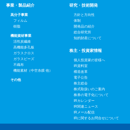
事業・製品紹介
研究・技術開発
高分子事業
方針と方向性
フィルム
体制
樹脂
開発品の紹介
総合研究所
機能資材事業
知的財産について
活性炭繊維
高機能多孔板
株主・投資家情報
ガラスクロス
ガラスビーズ
個人投資家の皆様へ
不織布
IR資料室
機能素材（中空糸膜 他）
構造改革
電子公告
その他
株主総会
株式取扱いのご案内
株券の電子化について
IRカレンダー
IR関連ニュース
IRメール配信
IRに関するお問合せについて