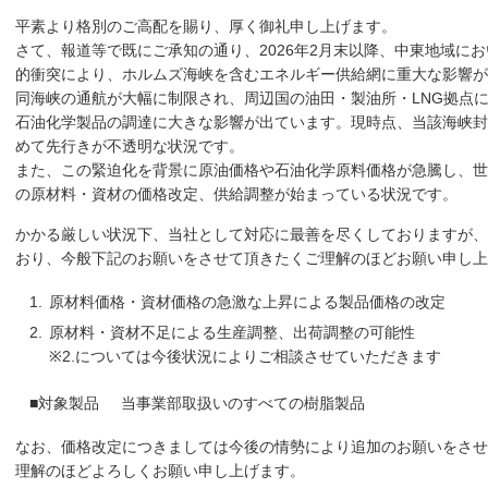
平素より格別のご高配を賜り、厚く御礼申し上げます。
さて、報道等で既にご承知の通り、2026年2月末以降、中東地域に
的衝突により、ホルムズ海峡を含むエネルギー供給網に重大な影響
同海峡の通航が大幅に制限され、周辺国の油田・製油所・LNG拠点
石油化学製品の調達に大きな影響が出ています。現時点、当該海峡封
めて先行きが不透明な状況です。
また、この緊迫化を背景に原油価格や石油化学原料価格が急騰し、世
の原材料・資材の価格改定、供給調整が始まっている状況です。
かかる厳しい状況下、当社として対応に最善を尽くしておりますが、
おり、今般下記のお願いをさせて頂きたくご理解のほどお願い申し上
1.
原材料価格・資材価格の急激な上昇による製品価格の改定
2.
原材料・資材不足による生産調整、出荷調整の可能性
※2.については今後状況によりご相談させていただきます
■対象製品
当事業部取扱いのすべての樹脂製品
なお、価格改定につきましては今後の情勢により追加のお願いをさせ
理解のほどよろしくお願い申し上げます。