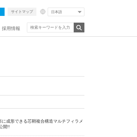
サイトマップ
日本語
採用情報
な形に成形できる芯鞘複合構造マルチフィラメ
開!!