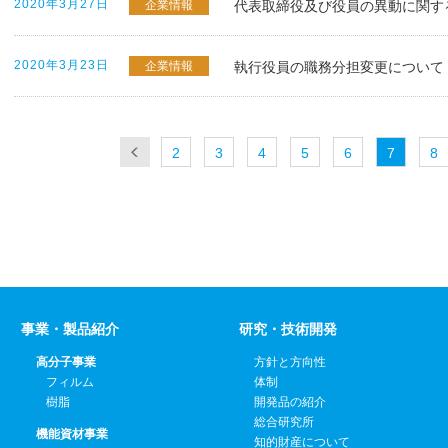
2020年3月27日
企業情報
代表取締役及び役員の異動に関す
2020年3月23日
企業情報
執行役員の職務分担変更について
2
3
4
5
6
7
8
事業・製品紹介
研究・技術開発
高分子事業
方針と方向性
フィルム
体制
樹脂
開発品の紹介
総合研究所
機能資材事業
知的財産について